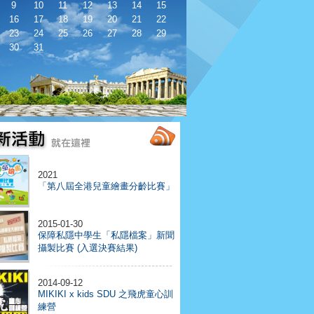
9
10
11
12
13
14
15
16
17
18
19
20
21
22
23
24
25
26
27
28
29
30
31
2021
「第八屆全港兒童繪畫分齡比賽」
2015-01-30
保障私隱中學生「私隱檔案」新聞
攝製比賽 (入選決賽結果)
2014-09-12
MIKIKI x kids SDU 之飛虎童心訓
練營